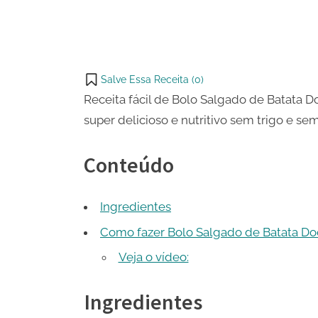
Telegram
e
on
Share
Flocão
WhatsApp
on
Share
de
Email
Milho
on
Salve Essa Receita (
0
)
com
X
Receita fácil de Bolo Salgado de Batata 
Carne
Moída
super delicioso e nutritivo sem trigo e se
Conteúdo
Ingredientes
Como fazer Bolo Salgado de Batata Do
Veja o vídeo:
Ingredientes