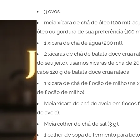
3 ovos.
meia xícara de chá de óleo (100 ml): a
óleo ou gordura de sua preferência (100 ml
1 xícara de chá de água (200 ml).
2 xícaras de chá de batata doce crua ra
do seu jeito), usamos xícaras de chá de 2
cabe 120 g de batata doce crua ralada.
1 xícara de chá de flocão de milho (na
de flocão de milho).
Meia xícara de chá de aveia em flocos 
de aveia).
Meia colher de chá de sal (3 g).
1 colher de sopa de fermento para bolo 