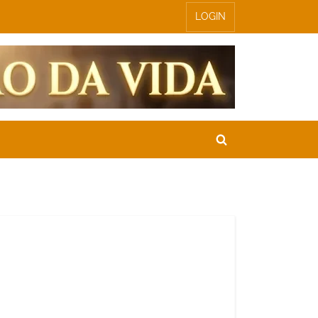
LOGIN
Toggle
search
form