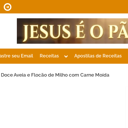
tsApp
Telegram
Toggle
astre seu Email
Receitas
Apostilas de Receitas
sub-
menu
 Doce Aveia e Flocão de Milho com Carne Moída