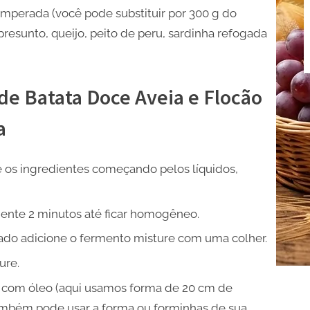
mperada (você pode substituir por 300 g do
presunto, queijo, peito de peru, sardinha refogada
de Batata Doce Aveia e Flocão
a
e os ingredientes começando pelos líquidos,
nte 2 minutos até ficar homogêneo.
gado adicione o fermento misture com uma colher.
ure.
 com óleo (aqui usamos forma de 20 cm de
também pode usar a forma ou forminhas de sua