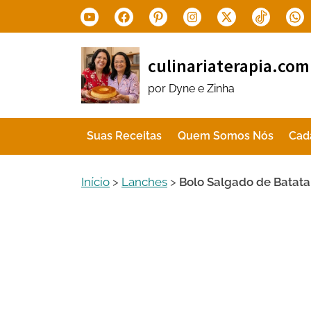
Skip
Youtube
Facebook
Pinterest
Instagram
X.com
Tiktok
Wha
to
content
culinariaterapia.com
por Dyne e Zinha
Suas Receitas
Quem Somos Nós
Cad
Início
>
Lanches
>
Bolo Salgado de Batata