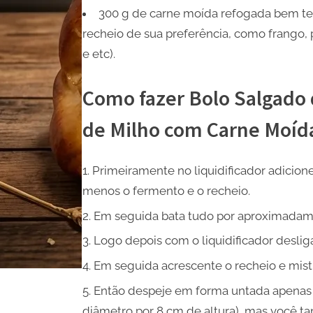
300 g de carne moída refogada bem te
recheio de sua preferência, como frango, 
e etc).
Como fazer Bolo Salgado 
de Milho com Carne Moíd
Primeiramente no liquidificador adicion
menos o fermento e o recheio.
Em seguida bata tudo por aproximadame
Logo depois com o liquidificador desli
Em seguida acrescente o recheio e mist
Então despeje em forma untada apenas
diâmetro por 8 cm de altura), mas você 