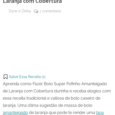
Laranja com Cobertura
By
em
Dyne e Zinha
1 comentário
Posted
9 de
Bolo
on
junho
Super
de
Fofinho
Share
2025
Amanteigado
on
Share
de
Pinterest
Laranja
on
Share
com
Telegram
on
Share
Cobertura
WhatsApp
on
Share
Email
on
Salve Essa Receita (
1
)
X
Aprenda como Fazer Bolo Super Fofinho Amanteigado
de Laranja com Cobertura durinha e receba elogios com
essa receita tradicional e valiosa de bolo caseiro de
laranja. Uma ótima sugestão de massa de bolo
amanteigado
de laranja que pode te render uma
boa