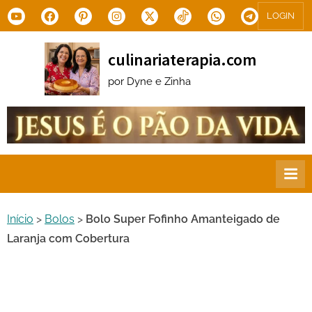
Skip
Youtube
Facebook
Pinterest
Instagram
X.com
Tiktok
WhatsApp
Telegram
LOGIN
to
content
culinariaterapia.com
por Dyne e Zinha
Início
>
Bolos
>
Bolo Super Fofinho Amanteigado de
Laranja com Cobertura