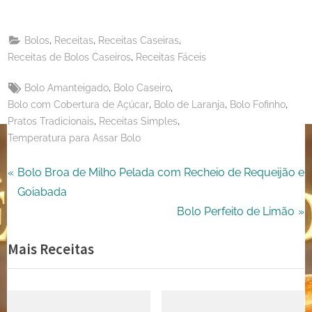
on
Share
Email
on
,
,
,
Bolos
Receitas
Receitas Caseiras
X
,
Receitas de Bolos Caseiros
Receitas Fáceis
Tags:
,
,
Bolo Amanteigado
Bolo Caseiro
,
,
,
Bolo com Cobertura de Açúcar
Bolo de Laranja
Bolo Fofinho
,
,
Pratos Tradicionais
Receitas Simples
Temperatura para Assar Bolo
Navegação
P
Bolo Broa de Milho Pelada com Recheio de Requeijão e
r
Goiabada
de
e
N
Bolo Perfeito de Limão
Post
v
e
Mais Receitas
i
x
o
t
u
P
s
o