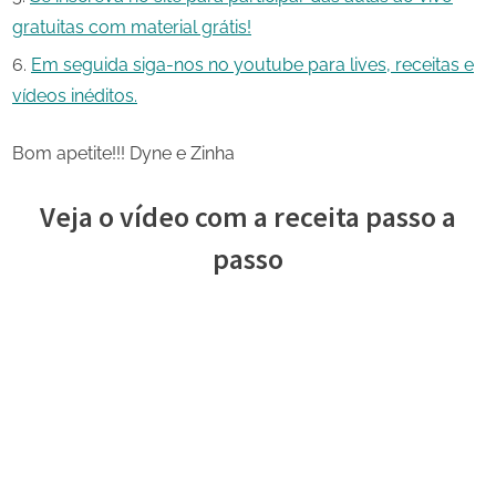
gratuitas com material grátis!
Em seguida siga-nos no youtube para lives, receitas e
vídeos inéditos.
Bom apetite!!! Dyne e Zinha
Veja o vídeo com a receita passo a
passo
Share
on
Share
Pinterest
on
Share
Telegram
on
Share
WhatsApp