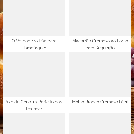
P
s
o
t
s
:
t
:
O Verdadeiro Pão para
Macarrão Cremoso ao Forno
Hambúrguer
com Requeijão
Bolo de Cenoura Perfeito para
Molho Branco Cremoso Fácil
Rechear