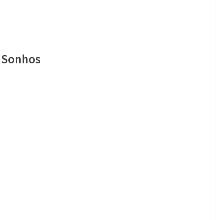
e Sonhos
da