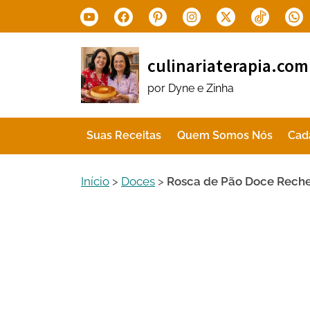
Skip
Youtube
Facebook
Pinterest
Instagram
X.com
Tiktok
Wha
to
content
culinariaterapia.com
por Dyne e Zinha
Suas Receitas
Quem Somos Nós
Cad
Início
>
Doces
>
Rosca de Pão Doce Rech