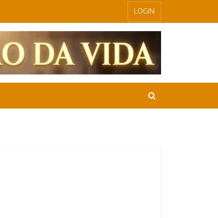
LOGIN
Toggle
search
form