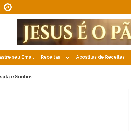
tsApp
Telegram
Toggle
astre seu Email
Receitas
Apostilas de Receitas
sub-
menu
eada e Sonhos