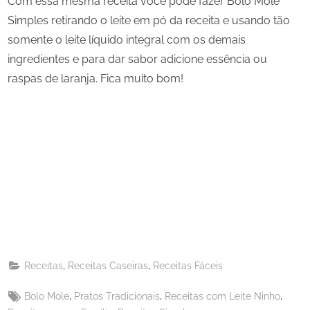
Com essa mesma receita você pode fazer Bolo Mole
Simples retirando o leite em pó da receita e usando tão
somente o leite líquido integral com os demais
ingredientes e para dar sabor adicione essência ou
raspas de laranja. Fica muito bom!
Share
on
Share
Pinterest
on
Share
Telegram
on
Share
WhatsApp
on
Share
Email
on
,
,
Receitas
Receitas Caseiras
Receitas Fáceis
X
Tags:
,
,
,
Bolo Mole
Pratos Tradicionais
Receitas com Leite Ninho