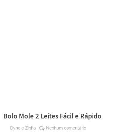
Bolo Mole 2 Leites Fácil e Rápido
By
em
Dyne e Zinha
Nenhum comentário
Posted