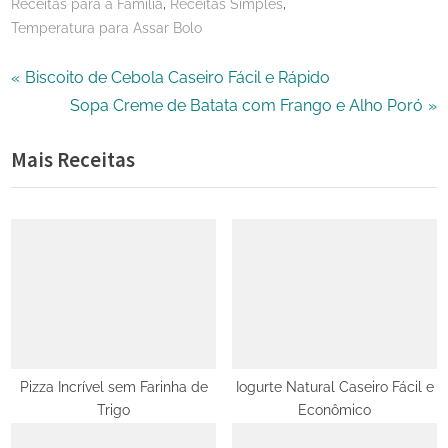
,
,
Receitas para a Família
Receitas Simples
Temperatura para Assar Bolo
Navegação
P
Biscoito de Cebola Caseiro Fácil e Rápido
r
N
Sopa Creme de Batata com Frango e Alho Poró
de
e
e
Mais Receitas
Post
v
x
i
t
o
P
u
o
s
s
P
t
o
:
s
t
Pizza Incrível sem Farinha de
Iogurte Natural Caseiro Fácil e
Trigo
Econômico
: