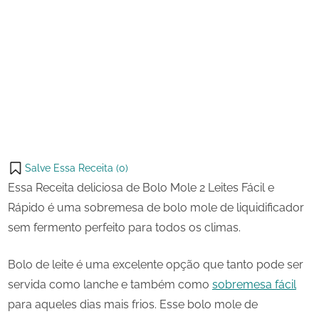
3 de
Bolo
on
julho
Mole
de
2
Share
2024
Leites
on
Share
Fácil
Pinterest
e
on
Share
Rápido
Telegram
on
Share
WhatsApp
on
Share
Email
on
Salve Essa Receita (
0
)
X
Essa Receita deliciosa de Bolo Mole 2 Leites Fácil e
Rápido é uma sobremesa de bolo mole de liquidificador
sem fermento perfeito para todos os climas.
Bolo de leite é uma excelente opção que tanto pode ser
servida como lanche e também como
sobremesa fácil
para aqueles dias mais frios. Esse bolo mole de