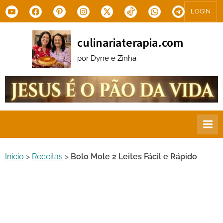
Skip
Youtube
Facebook
Pinterest
Instagram
X.com
Tiktok
WhatsApp
Telegram
LOGIN
to
content
culinariaterapia.com
por Dyne e Zinha
Início
>
Receitas
>
Bolo Mole 2 Leites Fácil e Rápido