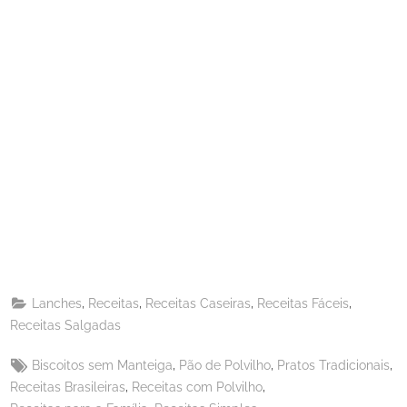
Share
on
Share
Pinterest
on
Share
Telegram
on
Share
WhatsApp
on
Share
Email
on
,
,
,
,
Lanches
Receitas
Receitas Caseiras
Receitas Fáceis
X
Receitas Salgadas
Tags:
,
,
,
Biscoitos sem Manteiga
Pão de Polvilho
Pratos Tradicionais
,
,
Receitas Brasileiras
Receitas com Polvilho