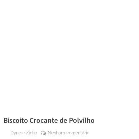
Biscoito Crocante de Polvilho
By
em
Dyne e Zinha
Nenhum comentário
Posted