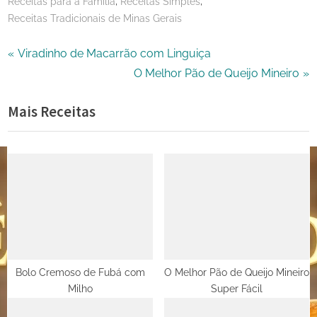
,
,
Receitas para a Família
Receitas Simples
Receitas Tradicionais de Minas Gerais
Navegação
P
Viradinho de Macarrão com Linguiça
r
N
O Melhor Pão de Queijo Mineiro
de
e
e
Mais Receitas
Post
v
x
i
t
o
P
u
o
s
s
P
t
o
:
s
t
Bolo Cremoso de Fubá com
O Melhor Pão de Queijo Mineiro
Milho
Super Fácil
: