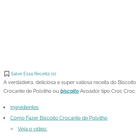
20 de
Biscoito
on
agosto
Crocante
de
de
Share
2023
Polvilho
on
Share
Pinterest
on
Share
Telegram
on
Share
WhatsApp
on
Share
Email
on
Salve Essa Receita (
0
)
X
A verdadeira, deliciosa e super valiosa receita do Biscoito
Crocante de Polvilho ou
biscoito
Avoador tipo Croc Croc.
Ingredientes
Como Fazer Biscoito Crocante de Polvilho
Veja o vídeo: