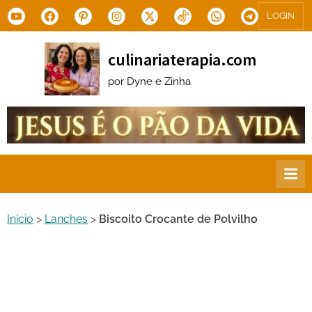
Skip
Youtube
Facebook
Pinterest
Instagram
X.com
Tiktok
WhatsApp
Telegram
LOGIN
to
content
culinariaterapia.com
por Dyne e Zinha
Início
>
Lanches
>
Biscoito Crocante de Polvilho