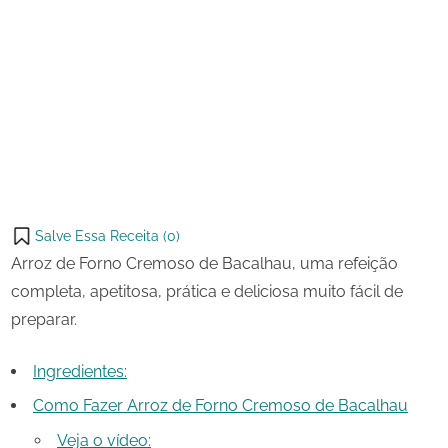
23 de
Arroz
on
agosto
de
de
Forno
Share
2023
Cremoso
on
Share
de
Pinterest
Bacalhau
on
Share
Telegram
on
Share
WhatsApp
on
Share
Email
on
Salve Essa Receita (
0
)
X
Arroz de Forno Cremoso de Bacalhau, uma refeição
completa, apetitosa, prática e deliciosa muito fácil de
preparar.
Ingredientes:
Como Fazer Arroz de Forno Cremoso de Bacalhau
Veja o vídeo: