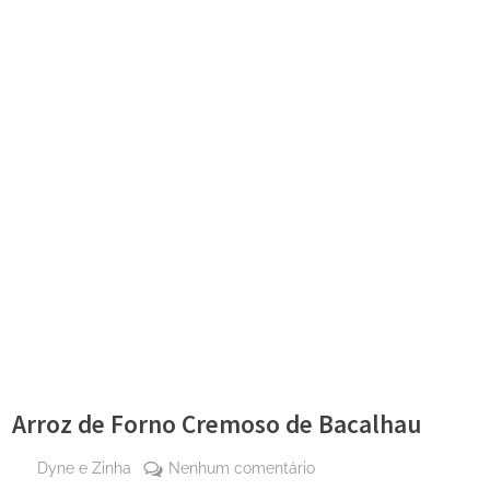
Arroz de Forno Cremoso de Bacalhau
By
em
Dyne e Zinha
Nenhum comentário
Posted