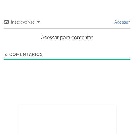
P
t
o
:
s
Inscrever-se
Acessar
t
Acessar para comentar
:
0
COMENTÁRIOS