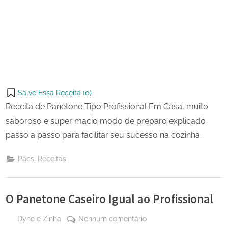
Salve Essa Receita (
0
)
Receita de Panetone Tipo Profissional Em Casa, muito
saboroso e super macio modo de preparo explicado
passo a passo para facilitar seu sucesso na cozinha.
,
Pães
Receitas
O Panetone Caseiro Igual ao Profissional
By
em
Dyne e Zinha
Nenhum comentário