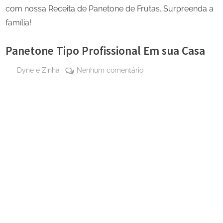
com nossa Receita de Panetone de Frutas. Surpreenda a
família!
Panetone Tipo Profissional Em sua Casa
By
em
Dyne e Zinha
Nenhum comentário
Posted
27
Panetone
on
de
Tipo
abril
Profissional
de
Em
2025
sua
Casa