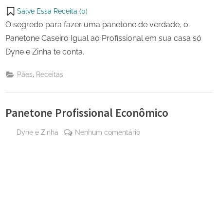
Salve Essa Receita (
0
)
O segredo para fazer uma panetone de verdade, o
Panetone Caseiro Igual ao Profissional em sua casa só
Dyne e Zinha te conta.
,
Pães
Receitas
Panetone Profissional Econômico
By
em
Dyne e Zinha
Nenhum comentário
Posted
24 de
Panetone
on
setembro
Profissional
de 2023
Econômico