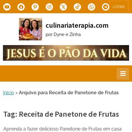
Skip
Youtube
Facebook
Pinterest
Instagram
X.com
Tiktok
WhatsApp
Telegram
LOGIN
to
content
culinariaterapia.com
por Dyne e Zinha
Início
>
Arquivo para Receita de Panetone de Frutas
Tag:
Receita de Panetone de Frutas
Aprenda a fazer delicioso Panetone de Frutas em casa