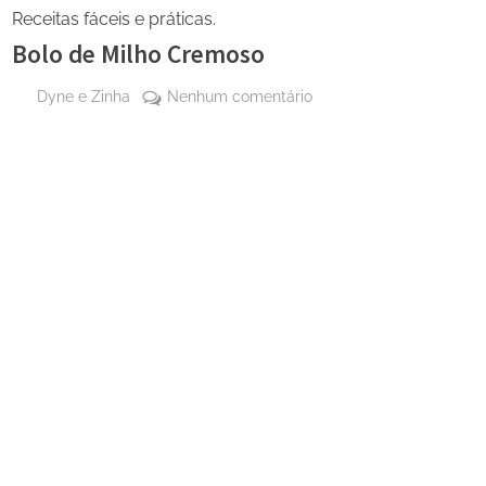
Receitas fáceis e práticas.
Bolo de Milho Cremoso
By
em
Dyne e Zinha
Nenhum comentário
Posted
9 de
Bolo
on
março
de
de
Milho
2026
Cremoso