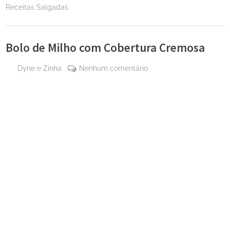
Receitas Salgadas
Bolo de Milho com Cobertura Cremosa
By
em
Dyne e Zinha
Nenhum comentário
Posted
28
Bolo
on
de
de
maio
Milho
de
com
2024
Cobertura
Cremosa