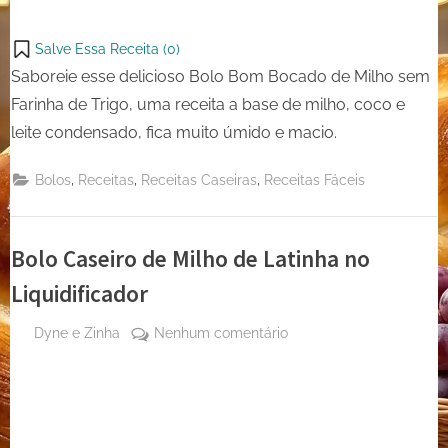
Salve Essa Receita (
0
)
Saboreie esse delicioso Bolo Bom Bocado de Milho sem
Farinha de Trigo, uma receita a base de milho, coco e
leite condensado, fica muito úmido e macio.
,
,
,
Bolos
Receitas
Receitas Caseiras
Receitas Fáceis
Bolo Caseiro de Milho de Latinha no
Liquidificador
By
em
Dyne e Zinha
Nenhum comentário
Posted
19 de
Bolo
on
agosto
Caseiro
de
de
2023
Milho
de