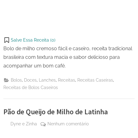
Salve Essa Receita (
0
)
Bolo de milho cremoso fácil e caseiro, receita tradicional
brasileira com textura macia e sabor delicioso para
acompanhar um bom café.
,
,
,
,
,
Bolos
Doces
Lanches
Receitas
Receitas Caseiras
Receitas de Bolos Caseiros
Pão de Queijo de Milho de Latinha
By
em
Dyne e Zinha
Nenhum comentário
Posted
24 de
Pão
on
outubro
de