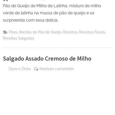
Pão de Queijo de Milho de Latinha, misture de milho
verde de latinha na massa de pão de queijo e se
surpreenda com essa delícia.
,
,
,
,
Pães
Receita de Pão de Queijo
Receitas
Receitas Fáceis
Receitas Salgadas
Salgado Assado Cremoso de Milho
By
em
Dyne e Zinha
Nenhum comentário
Posted
1 de
Salgado
on
setembro
Assado
de 2024
Cremoso
de
Milho