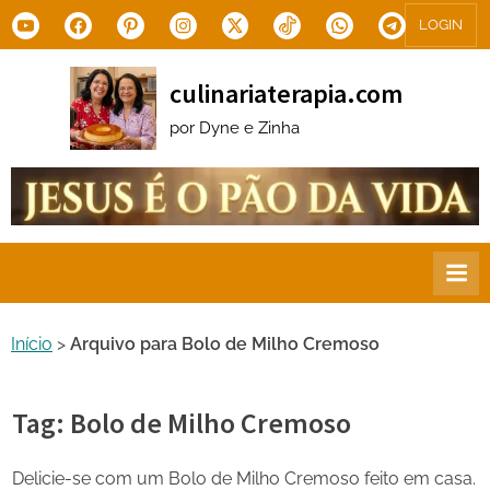
Skip
Youtube
Facebook
Pinterest
Instagram
X.com
Tiktok
WhatsApp
Telegram
LOGIN
to
content
culinariaterapia.com
por Dyne e Zinha
Início
>
Arquivo para Bolo de Milho Cremoso
Tag:
Bolo de Milho Cremoso
Delicie-se com um Bolo de Milho Cremoso feito em casa.