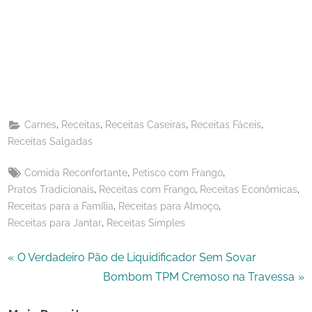
on
Share
Pinterest
on
Share
Telegram
on
Share
WhatsApp
on
Share
Email
on
,
,
,
,
Carnes
Receitas
Receitas Caseiras
Receitas Fáceis
X
Receitas Salgadas
Tags:
,
,
Comida Reconfortante
Petisco com Frango
,
,
,
Pratos Tradicionais
Receitas com Frango
Receitas Econômicas
,
,
Receitas para a Família
Receitas para Almoço
,
Receitas para Jantar
Receitas Simples
Navegação
P
O Verdadeiro Pão de Liquidificador Sem Sovar
r
N
Bombom TPM Cremoso na Travessa
de
e
e