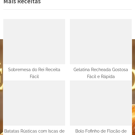
Mais Receitas
Post
v
x
i
t
o
P
u
o
s
s
P
t
o
:
s
t
Sobremesa do Rei Receita
Gelatina Recheada Gostosa
Fácil
Fácil e Rápida
:
Batatas Rústicas com Iscas de
Bolo Fofinho de Flocão de