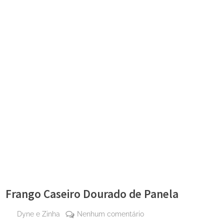
Frango Caseiro Dourado de Panela
By
em
Dyne e Zinha
Nenhum comentário
Posted