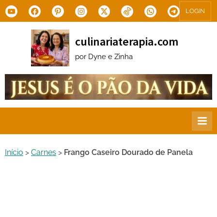
Skip
Youtube
Facebook
Pinterest
Instagram
X.com
Tiktok
WhatsApp
Telegram
LOGIN
to
content
culinariaterapia.com
por Dyne e Zinha
Início
>
Carnes
>
Frango Caseiro Dourado de Panela