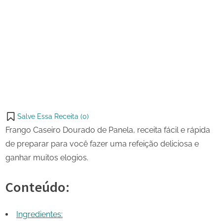
1 de
Frango
on
setembro
Caseiro
de 2023
Dourado
Share
de
on
Share
Panela
Pinterest
on
Share
Telegram
on
Share
WhatsApp
on
Share
Email
on
Salve Essa Receita (
0
)
X
Frango Caseiro Dourado de Panela, receita fácil e rápida
de preparar para você fazer uma refeição deliciosa e
ganhar muitos elogios.
Conteúdo:
Ingredientes: