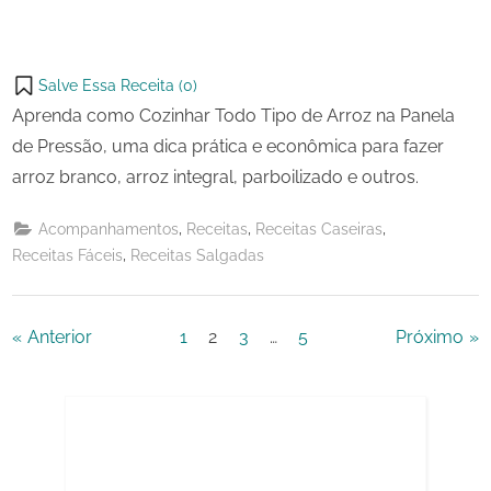
Salve Essa Receita (
0
)
Aprenda como Cozinhar Todo Tipo de Arroz na Panela
de Pressão, uma dica prática e econômica para fazer
arroz branco, arroz integral, parboilizado e outros.
,
,
,
Acompanhamentos
Receitas
Receitas Caseiras
,
Receitas Fáceis
Receitas Salgadas
Paginação
Anterior
1
2
3
…
5
Próximo
de
posts