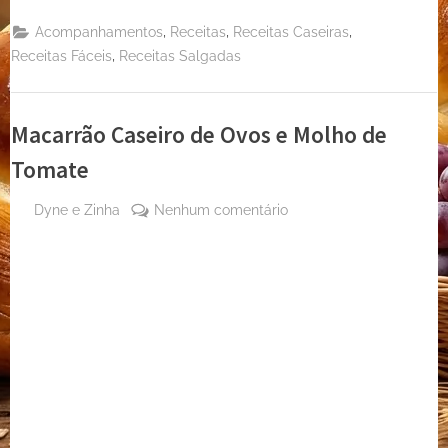
,
,
,
Acompanhamentos
Receitas
Receitas Caseiras
,
Receitas Fáceis
Receitas Salgadas
Macarrão Caseiro de Ovos e Molho de
Tomate
By
em
Dyne e Zinha
Nenhum comentário
Posted
27 de
Macarrão
on
agosto
Caseiro
de
de
2024
Ovos
e
Molho
de
Tomate