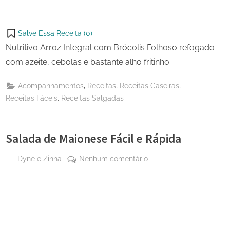
Salve Essa Receita (
0
)
Nutritivo Arroz Integral com Brócolis Folhoso refogado
com azeite, cebolas e bastante alho fritinho.
,
,
,
Acompanhamentos
Receitas
Receitas Caseiras
,
Receitas Fáceis
Receitas Salgadas
Salada de Maionese Fácil e Rápida
By
em
Dyne e Zinha
Nenhum comentário
Posted
28 de
Salada
on
setembro
de
de 2024
Maionese
Fácil
e
Rápida