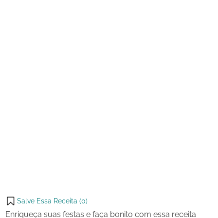
Vinho
Branco
Uvas
Passas
e
Nozes
Salve Essa Receita (
0
)
Enriqueça suas festas e faça bonito com essa receita