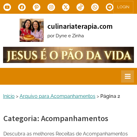
Skip
Youtube
Facebook
Pinterest
Instagram
X.com
Tiktok
WhatsApp
Telegram
LOGIN
to
content
culinariaterapia.com
por Dyne e Zinha
Início
>
Arquivo para Acompanhamentos
>
Página 2
Categoria:
Acompanhamentos
Descubra as melhores Receitas de Acompanhamentos