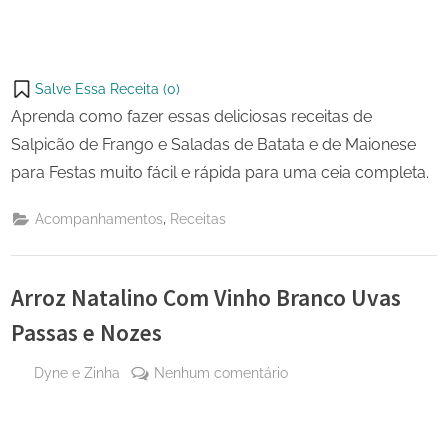
Salve Essa Receita (
0
)
Aprenda como fazer essas deliciosas receitas de
Salpicão de Frango e Saladas de Batata e de Maionese
para Festas muito fácil e rápida para uma ceia completa.
,
Acompanhamentos
Receitas
Arroz Natalino Com Vinho Branco Uvas
Passas e Nozes
By
em
Dyne e Zinha
Nenhum comentário
Posted
16 de
Arroz
on
novembro
Natalino
de 2024
Com