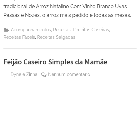
tradicional de Arroz Natalino Com Vinho Branco Uvas
Passas e Nozes, o arroz mais pedido e todas as mesas.
,
,
,
Acompanhamentos
Receitas
Receitas Caseiras
,
Receitas Fáceis
Receitas Salgadas
Feijão Caseiro Simples da Mamãe
By
em
Dyne e Zinha
Nenhum comentário
Posted
14 de
Feijão
on
outubro
Caseiro
de
Simples
2024
da
Mamãe