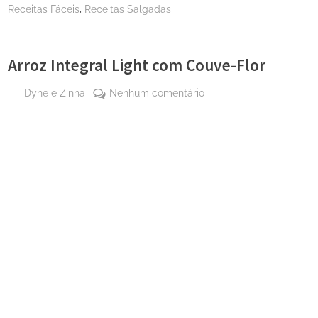
,
Receitas Fáceis
Receitas Salgadas
Arroz Integral Light com Couve-Flor
By
em
Dyne e Zinha
Nenhum comentário
Posted
3 de
Arroz
on
outubro
Integral
de
Light
2024
com
Couve-
Flor