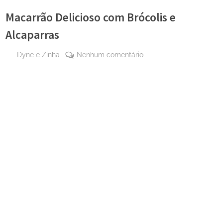
Macarrão Delicioso com Brócolis e
Alcaparras
By
em
Dyne e Zinha
Nenhum comentário
Posted
9 de
Macarrão
on
agosto
Delicioso
de
com
2024
Brócolis
e
Alcaparras