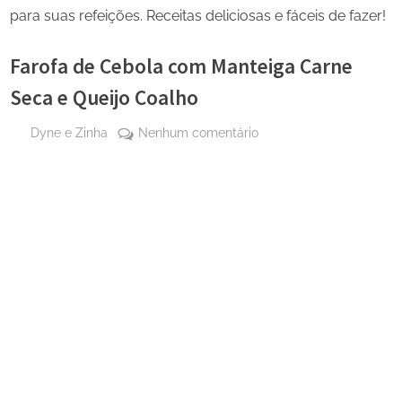
para suas refeições. Receitas deliciosas e fáceis de fazer!
Farofa de Cebola com Manteiga Carne
Seca e Queijo Coalho
By
em
Dyne e Zinha
Nenhum comentário
Posted
21 de
Farofa
on
dezembro
de
de 2024
Cebola
com
Manteiga
Carne
Seca
e
Queijo
Coalho