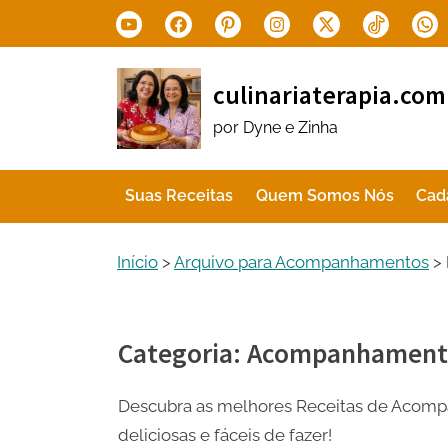
Skip
Youtube
Facebook
Pinterest
Instagram
X.com
Tiktok
Wha
to
content
culinariaterapia.com
por Dyne e Zinha
Suas Receitas
Quem Somos Nós
Cad
Início
>
Arquivo para Acompanhamentos
>
Categoria:
Acompanhament
Descubra as melhores Receitas de Acompa
deliciosas e fáceis de fazer!