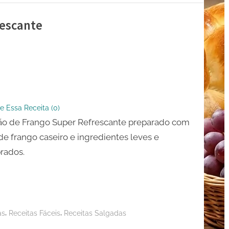
rescante
o
e Essa Receita (
0
)
ante
ão de Frango Super Refrescante preparado com
de frango caseiro e ingredientes leves e
brados.
,
,
as
Receitas Fáceis
Receitas Salgadas