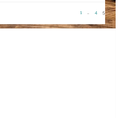
1
…
4
5