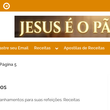
tsApp
Telegram
Toggle
astre seu Email
Receitas
Apostilas de Receitas
sub-
menu
Página 5
os
nhamentos para suas refeições. Receitas