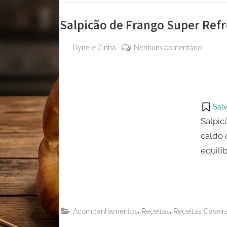
Salpicão de Frango Super Ref
By
em
Dyne e Zinha
Nenhum comentário
Posted
18 de
Salpicã
on
março
de
de
Frango
2023
Super
Salv
Refresc
Salpic
caldo 
equili
,
,
Acompanhamentos
Receitas
Receitas Caseir