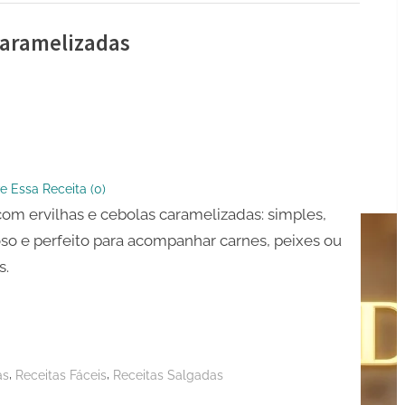
Caramelizadas
s
e Essa Receita (
0
)
s
com ervilhas e cebolas caramelizadas: simples,
lizadas
so e perfeito para acompanhar carnes, peixes ou
s.
,
,
as
Receitas Fáceis
Receitas Salgadas