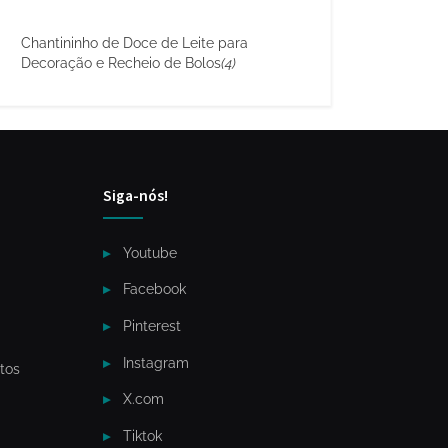
Chantininho de Doce de Leite para
Decoração e Recheio de Bolos
(4)
Siga-nós!
Youtube
Facebook
Pinterest
Instagram
tos
X.com
Tiktok