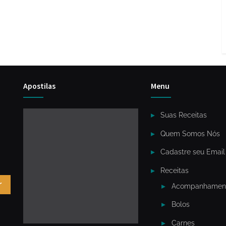
Apostilas
Menu
Suas Receitas
Quem Somos Nós
Cadastre seu Email
Receitas
r
Acompanhamen
Bolos
Carnes