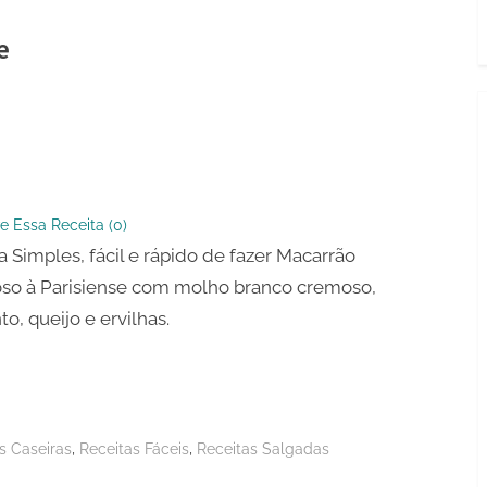
e
ão
so
nse
e Essa Receita (
0
)
a Simples, fácil e rápido de fazer Macarrão
so à Parisiense com molho branco cremoso,
to, queijo e ervilhas.
,
,
s Caseiras
Receitas Fáceis
Receitas Salgadas