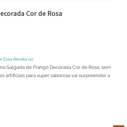
Decorada Cor de Rosa
a
e Essa Receita (
0
)
Fria Salgada de Frango Decorada Cor de Rosa, sem
da
es artificiais para super saborosa vai surpreender a