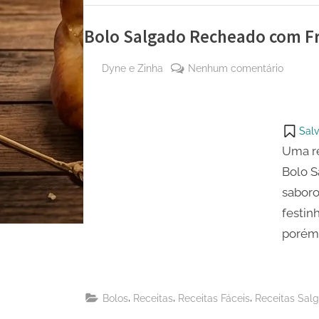
Bolo Salgado Recheado com F
By
em
Dyne e Zinha
Nenhum comentário
Posted
25 de
Bolo
on
agosto
Salgad
de
Rechea
Salv
2023
com
Uma re
Frango
Bolo 
saboro
festin
porém 
,
,
,
Bolos
Receitas
Receitas Fáceis
Receitas Sal