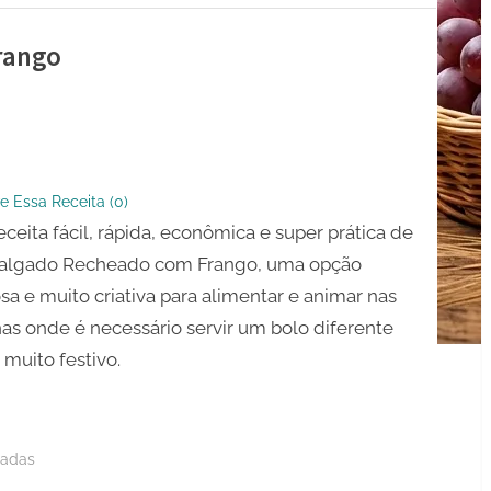
rango
o
do
e Essa Receita (
0
)
ceita fácil, rápida, econômica e super prática de
Salgado Recheado com Frango, uma opção
sa e muito criativa para alimentar e animar nas
has onde é necessário servir um bolo diferente
muito festivo.
gadas