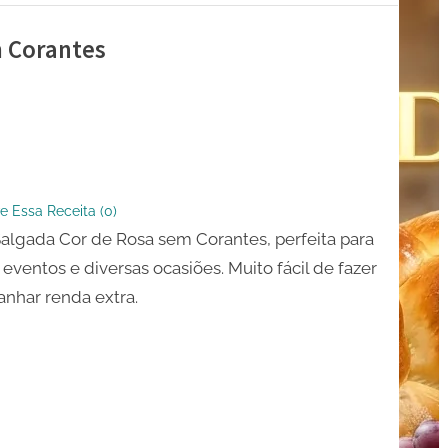
m Corantes
a
e Essa Receita (
0
)
Salgada Cor de Rosa sem Corantes, perfeita para
, eventos e diversas ocasiões. Muito fácil de fazer
es
anhar renda extra.