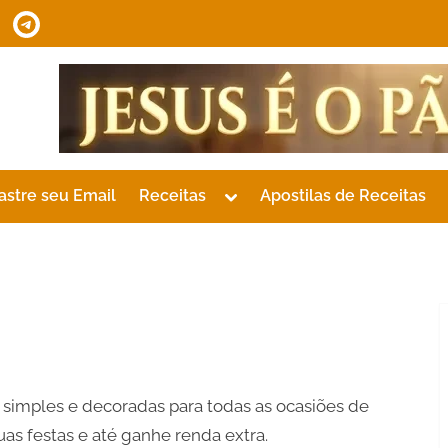
tsApp
Telegram
Toggle
astre seu Email
Receitas
Apostilas de Receitas
sub-
menu
 simples e decoradas para todas as ocasiões de
as festas e até ganhe renda extra.