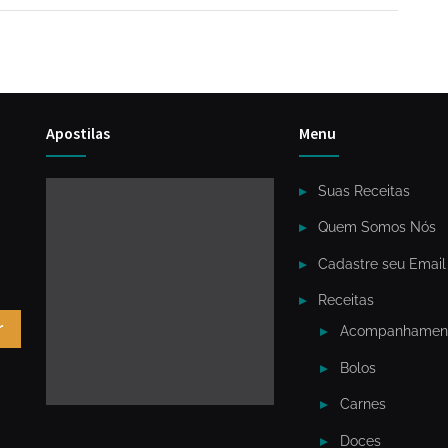
Apostilas
Menu
Suas Receitas
Quem Somos Nós
Cadastre seu Email
Receitas
r
Acompanhamen
Bolos
Carnes
Doces