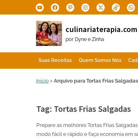
Skip
Youtube
Facebook
Pinterest
Instagram
X.com
Tiktok
Wha
to
content
culinariaterapia.com
por Dyne e Zinha
Suas Receitas
Quem Somos Nós
Cad
Início
>
Arquivo para Tortas Frias Salgadas
Tag:
Tortas Frias Salgadas
Prepare as melhores Tortas Frias Salgadas
modo fácil e rápido e faça economia em su