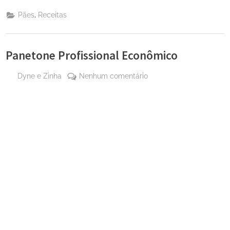
,
Pães
Receitas
Panetone Profissional Econômico
By
em
Dyne e Zinha
Nenhum comentário
Posted
24 de
Panetone
on
setembro
Profissional
de 2023
Econômico