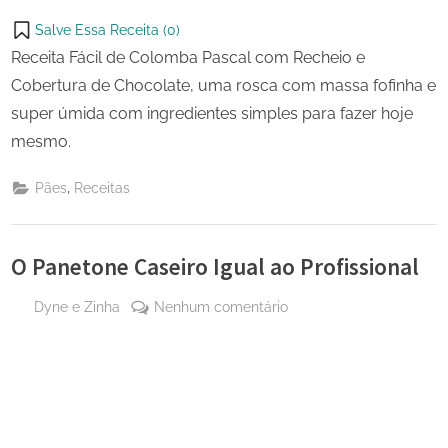
Salve Essa Receita (
0
)
Receita Fácil de Colomba Pascal com Recheio e
Cobertura de Chocolate, uma rosca com massa fofinha e
super úmida com ingredientes simples para fazer hoje
mesmo.
,
Pães
Receitas
O Panetone Caseiro Igual ao Profissional
By
em
Dyne e Zinha
Nenhum comentário
Posted
4 de
O
on
outubro
Panetone
de 2023
Caseiro
Igual
ao
Profissional