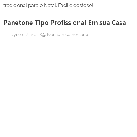
tradicional para o Natal. Fácil e gostoso!
Panetone Tipo Profissional Em sua Casa
By
em
Dyne e Zinha
Nenhum comentário
Posted
27
Panetone
on
de
Tipo
abril
Profissional
de
Em
2025
sua
Casa