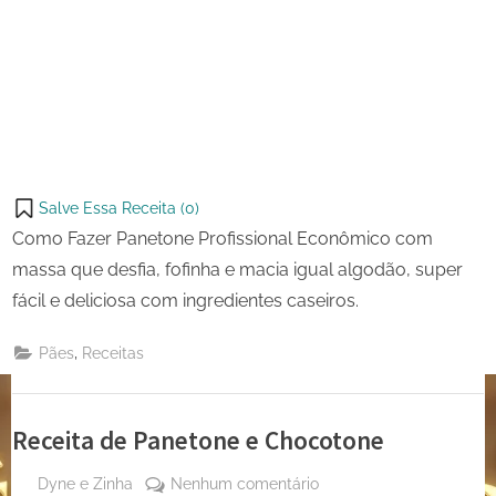
Salve Essa Receita (
0
)
Como Fazer Panetone Profissional Econômico com
massa que desfia, fofinha e macia igual algodão, super
fácil e deliciosa com ingredientes caseiros.
,
Pães
Receitas
Receita de Panetone e Chocotone
By
em
Dyne e Zinha
Nenhum comentário