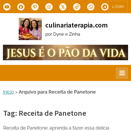
Skip
Youtube
Facebook
Pinterest
Instagram
X.com
Tiktok
WhatsApp
Telegram
LOGIN
to
content
culinariaterapia.com
por Dyne e Zinha
Início
>
Arquivo para Receita de Panetone
Tag:
Receita de Panetone
Receita de Panetone: aprenda a fazer essa delícia