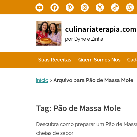
Skip
Youtube
Facebook
Pinterest
Instagram
X.com
Tiktok
Wha
to
content
culinariaterapia.com
por Dyne e Zinha
Suas Receitas
Quem Somos Nós
Cad
Início
>
Arquivo para Pão de Massa Mole
Tag:
Pão de Massa Mole
Descubra como preparar um Pão de Massa Mo
cheias de sabor!