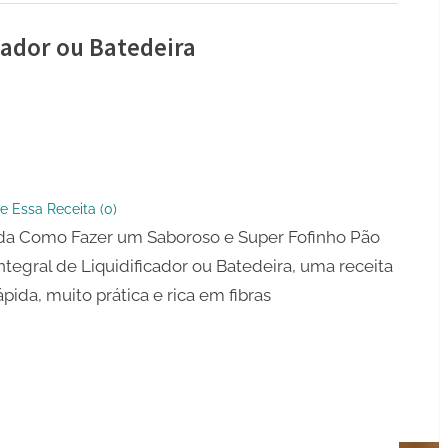
cador ou Batedeira
e Essa Receita (
0
)
icador
da Como Fazer um Saboroso e Super Fofinho Pão
ntegral de Liquidificador ou Batedeira, uma receita
ra
rápida, muito prática e rica em fibras