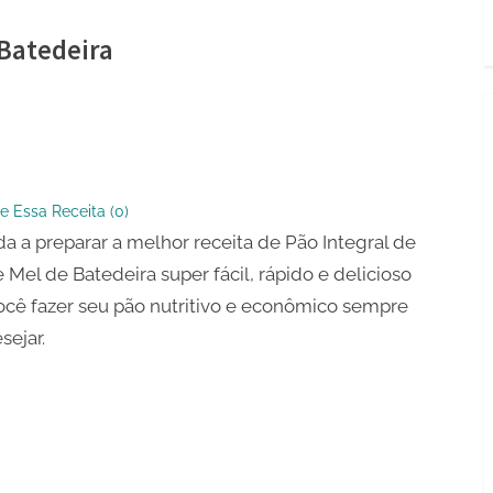
 Batedeira
e Essa Receita (
0
)
a a preparar a melhor receita de Pão Integral de
e Mel de Batedeira super fácil, rápido e delicioso
ocê fazer seu pão nutritivo e econômico sempre
ra
sejar.