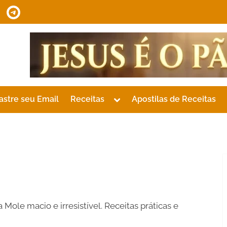
tsApp
Telegram
Toggle
astre seu Email
Receitas
Apostilas de Receitas
sub-
menu
le macio e irresistível. Receitas práticas e