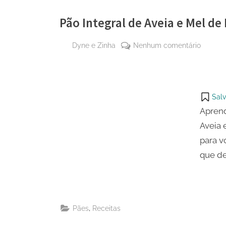
Pão Integral de Aveia e Mel de
By
em
Dyne e Zinha
Nenhum comentário
Posted
14 de
Pão
on
junho
Integral
de
de
2025
Aveia
Salv
e
Aprend
Mel
Aveia 
de
para v
Batedei
que de
,
Pães
Receitas