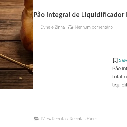
Pão Integral de Liquidificador 
By
em
Dyne e Zinha
Nenhum comentário
Posted
8 de
Pão
on
outubro
Integral
de 2023
de
Liquidif
Salv
Fácil
Pão In
totalm
liquidi
,
,
Pães
Receitas
Receitas Fáceis