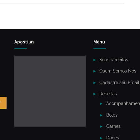
Apostilas
Menu
Suas Receitas
Quem Somos Nós
Cadastre seu Email
Receitas
r
Acompanhamen
Bolos
Carnes
Doces