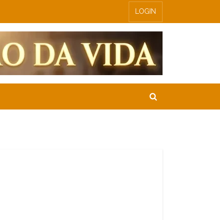
LOGIN
Toggle
search
form