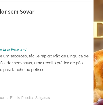
ador sem Sovar
a
e Essa Receita (
0
)
icador
e um saboroso, fácil e rápido Pão de Linguiça de
ificador sem sovar, uma receita prática de pão
to para lanche ou petisco.
,
ceitas Fáceis
Receitas Salgadas