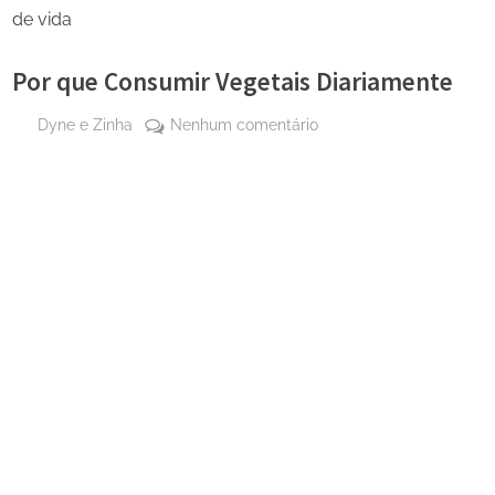
de vida
Por que Consumir Vegetais Diariamente
By
em
Dyne e Zinha
Nenhum comentário
Posted
13 de
Por
on
dezembro
que
de 2025
Consumir
Vegetais
Diariamente