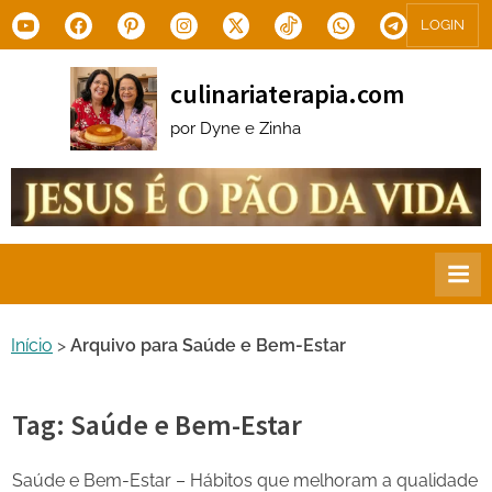
Skip
Youtube
Facebook
Pinterest
Instagram
X.com
Tiktok
WhatsApp
Telegram
LOGIN
to
content
culinariaterapia.com
por Dyne e Zinha
Início
>
Arquivo para Saúde e Bem-Estar
Tag:
Saúde e Bem-Estar
Saúde e Bem-Estar – Hábitos que melhoram a qualidade