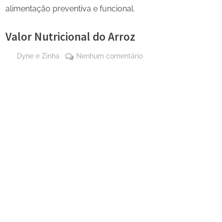
alimentação preventiva e funcional.
Valor Nutricional do Arroz
By
em
Dyne e Zinha
Nenhum comentário
Posted
13 de
Valor
on
dezembro
Nutricional
de 2025
do
Arroz