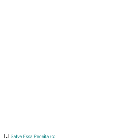
de 2025
Consumir
Vegetais
Diariamente
Salve Essa Receita (
0
)