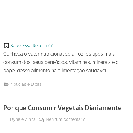
Salve Essa Receita (
0
)
Conheça o valor nutricional do arroz, os tipos mais
consumidos, seus benefícios, vitaminas, minerais e o
papel desse alimento na alimentação saudável.
Notícias e Dicas
Por que Consumir Vegetais Diariamente
By
em
Dyne e Zinha
Nenhum comentário
Posted
13 de
Por
on
dezembro
que