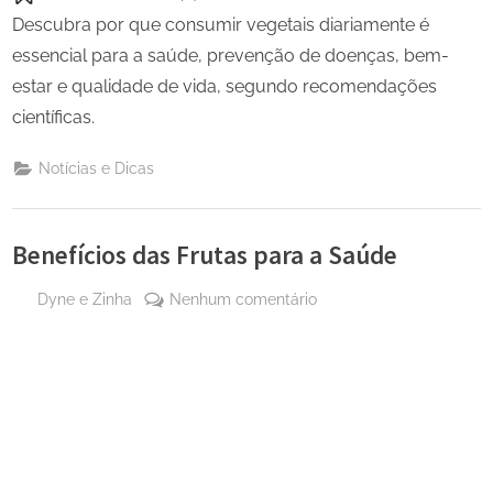
Descubra por que consumir vegetais diariamente é
essencial para a saúde, prevenção de doenças, bem-
estar e qualidade de vida, segundo recomendações
científicas.
Notícias e Dicas
Benefícios das Frutas para a Saúde
By
em
Dyne e Zinha
Nenhum comentário
Posted
12 de
Benefícios
on
dezembro
das
de 2025
Frutas
para
a
Saúde