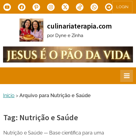
Skip
Youtube
Facebook
Pinterest
Instagram
X.com
Tiktok
WhatsApp
Telegram
LOGIN
to
content
culinariaterapia.com
por Dyne e Zinha
Início
>
Arquivo para Nutrição e Saúde
Tag:
Nutrição e Saúde
Nutrição e Saúde — Base científica para uma