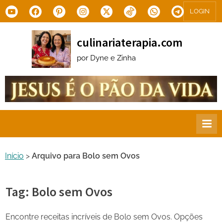
Skip
Youtube
Facebook
Pinterest
Instagram
X.com
Tiktok
WhatsApp
Telegram
LOGIN
to
content
culinariaterapia.com
por Dyne e Zinha
Início
>
Arquivo para Bolo sem Ovos
Tag:
Bolo sem Ovos
Encontre receitas incríveis de Bolo sem Ovos. Opções