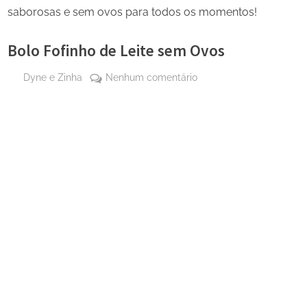
saborosas e sem ovos para todos os momentos!
Bolo Fofinho de Leite sem Ovos
By
em
Dyne e Zinha
Nenhum comentário
Posted
16 de
Bolo
on
novembro
Fofinho
de 2024
de
Leite
sem
Ovos