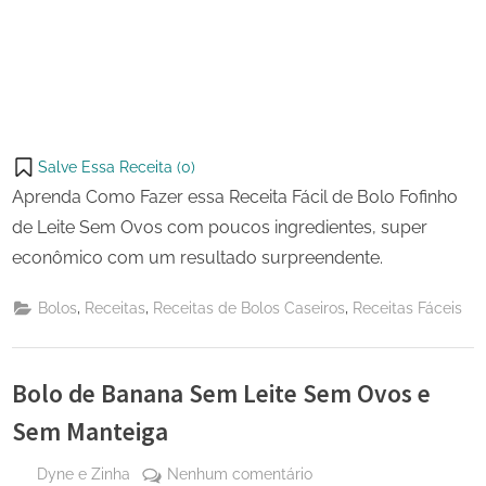
Salve Essa Receita (
0
)
Aprenda Como Fazer essa Receita Fácil de Bolo Fofinho
de Leite Sem Ovos com poucos ingredientes, super
econômico com um resultado surpreendente.
,
,
,
Bolos
Receitas
Receitas de Bolos Caseiros
Receitas Fáceis
Bolo de Banana Sem Leite Sem Ovos e
Sem Manteiga
By
em
Dyne e Zinha
Nenhum comentário