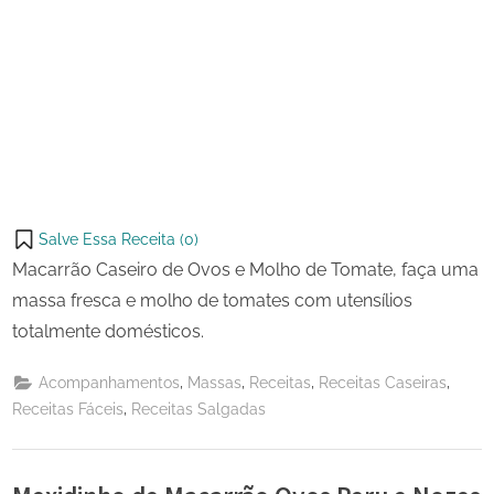
Salve Essa Receita (
0
)
Macarrão Caseiro de Ovos e Molho de Tomate, faça uma
massa fresca e molho de tomates com utensílios
totalmente domésticos.
,
,
,
,
Acompanhamentos
Massas
Receitas
Receitas Caseiras
,
Receitas Fáceis
Receitas Salgadas