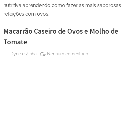
nutritiva aprendendo como fazer as mais saborosas
refeições com ovos.
Macarrão Caseiro de Ovos e Molho de
Tomate
By
em
Dyne e Zinha
Nenhum comentário
Posted
27 de
Macarrão
on
agosto
Caseiro
de
de
2024
Ovos
e
Molho
de
Tomate