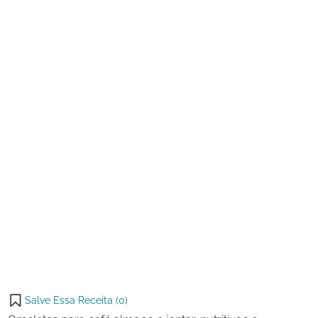
de
Café
2023
Almoço
e
Jantar
Salve Essa Receita (
0
)