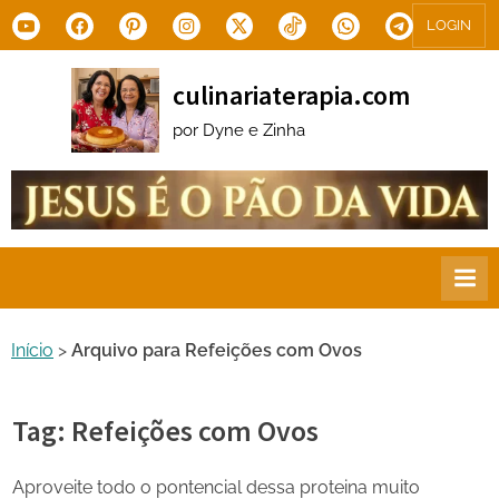
Skip
Youtube
Facebook
Pinterest
Instagram
X.com
Tiktok
WhatsApp
Telegram
LOGIN
to
content
culinariaterapia.com
por Dyne e Zinha
Início
>
Arquivo para Refeições com Ovos
Tag:
Refeições com Ovos
Aproveite todo o pontencial dessa proteina muito