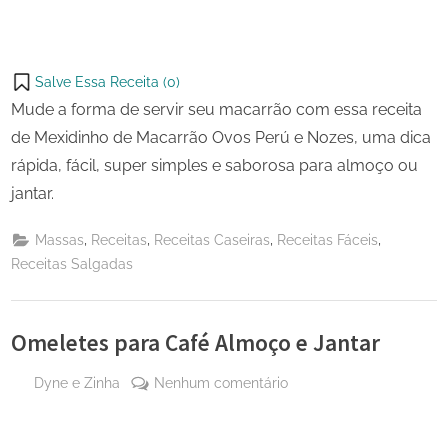
Salve Essa Receita (
0
)
Mude a forma de servir seu macarrão com essa receita
de Mexidinho de Macarrão Ovos Perú e Nozes, uma dica
rápida, fácil, super simples e saborosa para almoço ou
jantar.
,
,
,
,
Massas
Receitas
Receitas Caseiras
Receitas Fáceis
Receitas Salgadas
Omeletes para Café Almoço e Jantar
By
em
Dyne e Zinha
Nenhum comentário
Posted
29 de
Omeletes
on
março
para