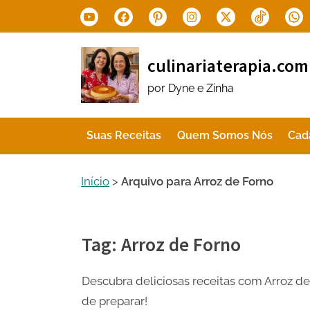
Skip
Youtube
Facebook
Pinterest
Instagram
X.com
Tiktok
Wha
to
content
culinariaterapia.com
por Dyne e Zinha
Suas Receitas
Quem Somos Nós
Cad
Início
>
Arquivo para Arroz de Forno
Tag:
Arroz de Forno
Descubra deliciosas receitas com Arroz d
de preparar!