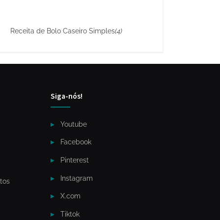
Receita de Bolo Caseiro Simples
(4)
Siga-nós!
Youtube
Facebook
Pinterest
Instagram
tos
X.com
Tiktok