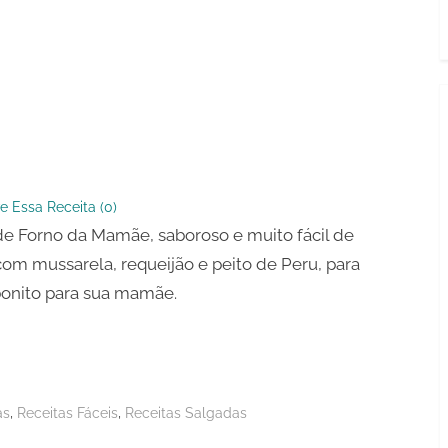
e Essa Receita (
0
)
de Forno da Mamãe, saboroso e muito fácil de
 com mussarela, requeijão e peito de Peru, para
bonito para sua mamãe.
,
,
as
Receitas Fáceis
Receitas Salgadas