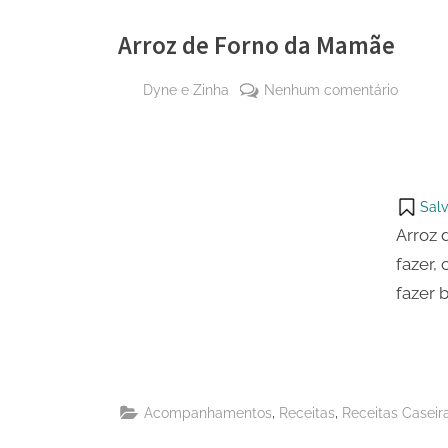
Arroz de Forno da Mamãe
By
em
Dyne e Zinha
Nenhum comentário
Posted
2 de
Arroz
on
outubro
de
de 2023
Forno
da
Salv
Mamãe
Arroz 
fazer,
fazer 
,
,
Acompanhamentos
Receitas
Receitas Caseir