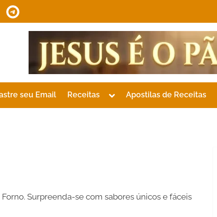
tsApp
Telegram
Toggle
astre seu Email
Receitas
Apostilas de Receitas
sub-
menu
e Forno. Surpreenda-se com sabores únicos e fáceis