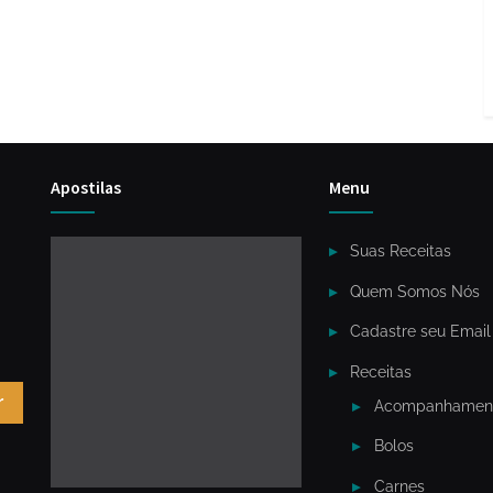
Apostilas
Menu
Suas Receitas
Quem Somos Nós
Cadastre seu Email
Receitas
r
Acompanhamen
Bolos
Carnes