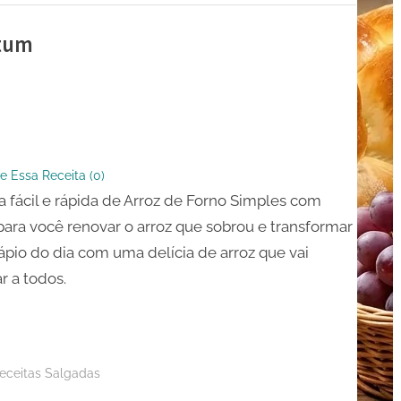
Atum
s
e Essa Receita (
0
)
a fácil e rápida de Arroz de Forno Simples com
ara você renovar o arroz que sobrou e transformar
ápio do dia com uma delícia de arroz que vai
r a todos.
eceitas Salgadas