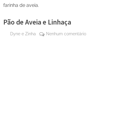
farinha de aveia.
Pão de Aveia e Linhaça
By
em
Dyne e Zinha
Nenhum comentário
Posted
17 de
Pão
on
outubro
de
de
Aveia
2025
e
Linhaça