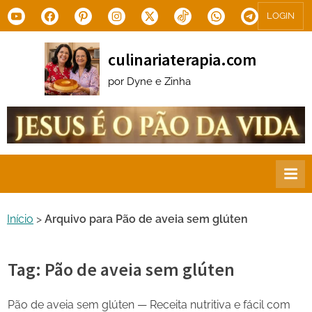
Skip
Youtube
Facebook
Pinterest
Instagram
X.com
Tiktok
WhatsApp
Telegram
LOGIN
to
content
culinariaterapia.com
por Dyne e Zinha
Início
>
Arquivo para Pão de aveia sem glúten
Tag:
Pão de aveia sem glúten
Pão de aveia sem glúten — Receita nutritiva e fácil com