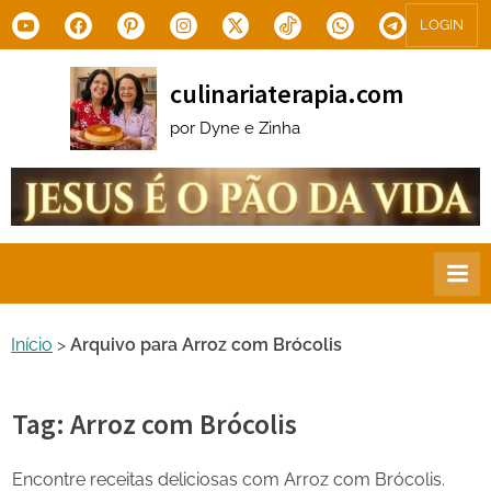
Skip
Youtube
Facebook
Pinterest
Instagram
X.com
Tiktok
WhatsApp
Telegram
LOGIN
to
content
culinariaterapia.com
por Dyne e Zinha
Início
>
Arquivo para Arroz com Brócolis
Tag:
Arroz com Brócolis
Encontre receitas deliciosas com Arroz com Brócolis.