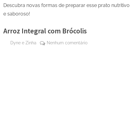
Descubra novas formas de preparar esse prato nutritivo
e saboroso!
Arroz Integral com Brócolis
By
em
Dyne e Zinha
Nenhum comentário
Posted
2 de
Arroz
on
outubro
Integral
de
com
2024
Brócolis