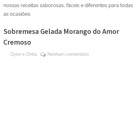
nossas receitas saborosas, fáceis e diferentes para todas
as ocasiões.
Sobremesa Gelada Morango do Amor
Cremoso
By
em
Dyne e Zinha
Nenhum comentário
Posted
15 de
Sobremesa
on
setembro
Gelada
de 2025
Morango
do
Amor
Cremoso