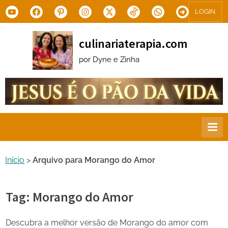
Skip
Youtube
Facebook
Pinterest
Instagram
X.com
Tiktok
WhatsApp
Telegram
LOGIN
to
content
culinariaterapia.com
por Dyne e Zinha
Início
>
Arquivo para Morango do Amor
Tag:
Morango do Amor
Descubra a melhor versão de Morango do amor com