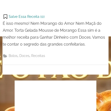
receita
para
Ganhar
Salve Essa Receita (
0
)
Dinheiro
É isso mesmo! Nem Morango do Amor Nem Maçã do
com
Amor. Torta Gelada Mousse de Morango Essa sim é a
Doces
melhor receita para Ganhar Dinheiro com Doces. Vamos
te contar o segredo das grandes confeitarias.
,
,
Bolos
Doces
Receitas