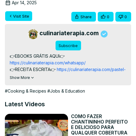
Apr 14, 2025
Visit Site
Share
0
0
culinariaterapia.com
Subscribe
👉EBOOKS GRÁTIS AQUI👉
https://culinariaterapia.com/whatsapp/
👉RECEITA ESCRITA👉
 https://culinariaterapia.com/pastel-
de-forno-facil-e-rapido-massa-super-sequinha/
Show More
Pastel de Forno Fácil com Massa Sequinha, o 
melhor salgado para vendas com massa super sequinha 
#Cooking & Recipes
#Jobs & Education
que derrete na boca .

#pastel #salgado #receitafacil #culinaria #receitas
Latest Videos
COMO FAZER
CHANTININHO PERFEITO
E DELICIOSO PARA
QUALQUER COBERTURA