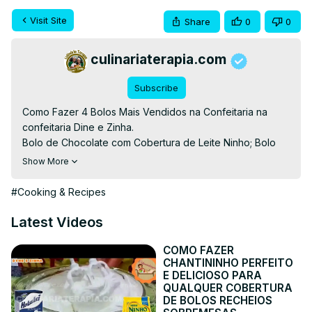
Visit Site
Share
0
0
culinariaterapia.com
Subscribe
Como Fazer 4 Bolos Mais Vendidos na Confeitaria na 
confeitaria Dine e Zinha.

Bolo de Chocolate com Cobertura de Leite Ninho; Bolo 
Formigueiro de Amendoim; Bolo Caseiro Simples Fácil e 
Show More
Rápido; Bolo de Coco sem Lactose;

👉BAIXE EBOOKS GRÁTIS👉
#Cooking & Recipes
https://culinariaterapia.com/whatsapp/
BOLO DE CHOCOLATE COM COBERTURA DE LEITE 
Latest Videos
NINHO:

👉RECEITA ESCRITA👉
 https://culinariaterapia.com/bolo-
COMO FAZER
CHANTININHO PERFEITO
de-chocolate-com-cobertura-de-leite-ninho/
E DELICIOSO PARA
BOLO FORMIGUEIRO DE AMENDOIM:

QUALQUER COBERTURA
👉RECEITA ESCRITA👉
 https://culinariaterapia.com/bolo-
DE BOLOS RECHEIOS
caseiro-fofinho-formigueiro-de-amendoim-com-