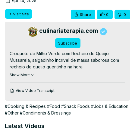
Apr 14, 2025
Visit Site
Share
0
0
culinariaterapia.com
Subscribe
Croquete de Milho Verde com Recheio de Queijo 
Mussarela, salgadinho incrível de massa saborosa com 
recheio de queijo quentinho na hora.

👉RECEITA ESCRITA👉
Show More
https://culinariaterapia.com/croquete-de-milho-verde-
com-recheio-de-queijo-mussarela/
View Video Transcript
#croquete #lanche #lanche #receitas #culinaria
#Cooking & Recipes
#Food
#Snack Foods
#Jobs & Education
#Other
#Condiments & Dressings
Latest Videos