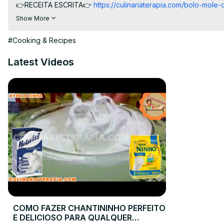
👉RECEITA ESCRITA👉
 https://culinariaterapia.com/bolo-mole
2° 02:44 Bolo de Queijo de Liquidificador sem Trigo

Show More
👉RECEITA ESCRITA👉
 https://culinariaterapia.com/bolo-de-qu
👉PEGUE APOSTILAS AQUI👉
 https://culinariaterapia.com/wha
#Cooking & Recipes
#bolodequeijo #bolodemandioca
Latest Videos
COMO FAZER CHANTININHO PERFEITO
E DELICIOSO PARA QUALQUER