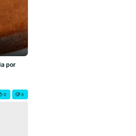
a por
0
0