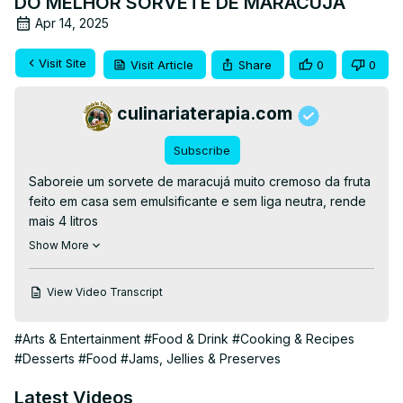
DO MELHOR SORVETE DE MARACUJÁ
Apr 14, 2025
Visit Site
Visit Article
Share
0
0
culinariaterapia.com
Subscribe
Saboreie um sorvete de maracujá muito cremoso da fruta 
feito em casa sem emulsificante e sem liga neutra, rende 
mais 4 litros

👉RECEITA ESCRITA👉
 https://culinariaterapia.com/o-
Show More
melhor-sorvete-de-gelatina-com-suco-natural-de-
maracuja/
View Video Transcript
#culinariaterapia #sobremesa #sorvetecremoso
#Arts & Entertainment
#Food & Drink
#Cooking & Recipes
#Desserts
#Food
#Jams, Jellies & Preserves
Latest Videos