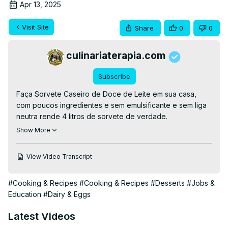
Apr 13, 2025
Visit Site
Share
0
0
culinariaterapia.com
Subscribe
Faça Sorvete Caseiro de Doce de Leite em sua casa, 
com poucos ingredientes e sem emulsificante e sem liga 
neutra rende 4 litros de sorvete de verdade.

👉RECEITA ESCRITA👉
Show More
https://culinariaterapia.com/sorvete-caseiro-de-doce-de-
leite-rende-4-litros/
View Video Transcript
👉EBOOKS GRÁTIS AQUI
👉
https://culinariaterapia.com/whatsapp/
#Cooking & Recipes
#Cooking & Recipes
#Desserts
#Jobs &
#culinariaterapia #sobremesa #sorvete #sorvetecremoso 
Education
#Dairy & Eggs
#sorvetecaseiro #sorveteartesanal #sorvetefacil
Latest Videos