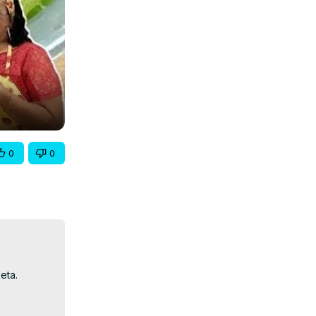
0
0
ta.
