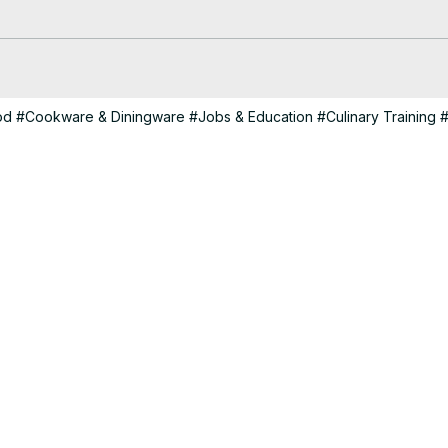
grande reforma na sua casa ou empresa, chame a Doutor Resolve.

od
#Cookware & Diningware
#Jobs & Education
#Culinary Training
#
is e paisagismo.
