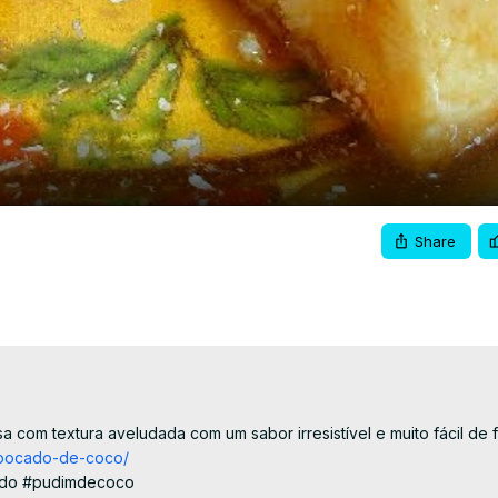
Video
Share
m textura aveludada com um sabor irresistível e muito fácil de fa
ombocado-de-coco/
sado #pudimdecoco