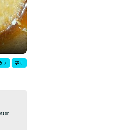
0
0
zer.
