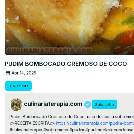
PUDIM BOMBOCADO CREMOSO DE COCO
Apr 14, 2025
Visit Site
culinariaterapia.com
Subscribe
Pudim Bombocado Cremoso de Coco, uma deliciosa sobremesa co
👉RECEITA ESCRITA👉
 https://culinariaterapia.com/pudim-b
#culinariaterapia #sobremesa #pudim #pudimdeleiteconden