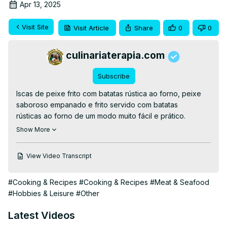
Apr 13, 2025
Visit Site
Visit Article
Share
0
0
culinariaterapia.com
Subscribe
Iscas de peixe frito com batatas rústica ao forno, peixe 
saboroso empanado e frito servido com batatas 
rústicas ao forno de um modo muito fácil e prático.

👉RECEITA ESCRITA👉
 https://culinariaterapia.com/iscas-
Show More
de-peixe-com-batatas-rusticas/
#comidadeboteco #batatarustica #peixefrito #merluza 
View Video Transcript
#peixe #receitas #culinaria #petiscos #petisco
#Cooking & Recipes
#Cooking & Recipes
#Meat & Seafood
#Hobbies & Leisure
#Other
Latest Videos