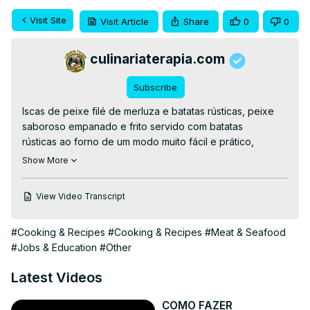
Visit Site
Visit Article
Share
0
0
culinariaterapia.com
Subscribe
Iscas de peixe filé de merluza e batatas rústicas, peixe 
saboroso empanado e frito servido com batatas 
rústicas ao forno de um modo muito fácil e prático, 
petisco delicioso de buteco.

Show More
👉RECEITA COMPLETA👉
https://culinariaterapia.com/iscas-de-peixe-com-batatas-
View Video Transcript
rusticas/
#comidadeboteco #batatarustica #peixefrito #merluza 
#Cooking & Recipes
#Cooking & Recipes
#Meat & Seafood
#peixe #receitas #culinaria #petiscos #petisco
#Jobs & Education
#Other
Latest Videos
COMO FAZER