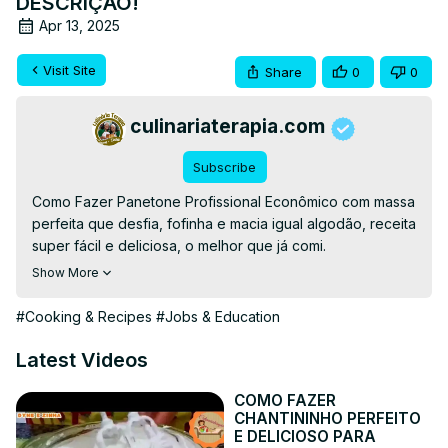
DESCRIÇÃO!
Apr 13, 2025
Visit Site
Share
0
0
culinariaterapia.com
Subscribe
Como Fazer Panetone Profissional Econômico com massa 
perfeita que desfia, fofinha e macia igual algodão, receita 
super fácil e deliciosa, o melhor que já comi.

👉RECEITA ESCRITA👉
Show More
https://culinariaterapia.com/panetone-profissional-
economico/
#Cooking & Recipes
#Jobs & Education
#culinariaterapia #panettone #paodoce #panificacao 
#panificação
Latest Videos
COMO FAZER
CHANTININHO PERFEITO
E DELICIOSO PARA