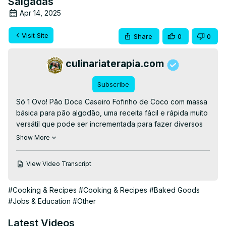
Salgadas
Apr 14, 2025
Visit Site
Share
0
0
culinariaterapia.com
Subscribe
Só 1 Ovo! Pão Doce Caseiro Fofinho de Coco com massa 
básica para pão algodão, uma receita fácil e rápida muito 
versátil que pode ser incrementada para fazer diversos 
tipos de pães e roscas doces e salgadas do seu jeito.

Show More
👉BAIXE A RECEITA👉
 https://culinariaterapia.com/rosca-
pao-doce-fofinho-de-coco/
View Video Transcript
#paodoce #roscadoce #culinariaterapia
#Cooking & Recipes
#Cooking & Recipes
#Baked Goods
#Jobs & Education
#Other
Latest Videos