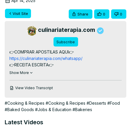
Apr 14, 2025
Visit Site
Share
0
0
culinariaterapia.com
Subscribe
👉COMPRAR APOSTILAS AQUI👉
https://culinariaterapia.com/whatsapp/
👉RECEITA ESCRITA👉
https://culinariaterapia.com/bolo-decorado-bandeira-do-
Show More
brasil/
👉RECEITA DO PÃO DE LÓ👉
View Video Transcript
https://youtu.be/5609ocQxVc4
Descubra o Segredo do Bolo Brasileiro Recheado e 
#Cooking & Recipes
#Cooking & Recipes
#Desserts
#Food
Decorado Bandeira do Brasil, um maravilhoso pão de ló 
#Baked Goods
#Jobs & Education
#Bakeries
de leite condensado decorado com açúcar e chantilly 
coloridos.

Latest Videos
#culinariaterapia #bolodecorado #receitadenatal 
#sobremesa #bolorecheado #bandeiradobrasil #brasil