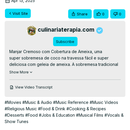
Apr 13, 2025
Visit Site
Share
0
0
culinariaterapia.com
Subscribe
Manjar Cremoso com Cobertura de Ameixa, uma 
super sobremesa de coco na travessa fácil e super 
deliciosa com geleia de ameixa. A sobremesa tradicional 
reinventada agora mais cremosa ainda e muito fácil e 
Show More
prática e pois não precisa desenformar.

Você ainda pode diversificar essa delícia fazendo 
View Video Transcript
diferente com cobertura de uvas 
passas, abacaxi, morango e tudo que sua criatividade 
#Movies
#Music & Audio
#Music Reference
#Music Videos
deixar.

#Religious Music
#Food & Drink
#Cooking & Recipes
👉RECEITA ESCRITA👉
 https://culinariaterapia.com/manjar-
#Desserts
#Food
#Jobs & Education
#Musical Films
#Vocals &
cremoso-de-coco-na-travessa-com-cobertura-de-
Show Tunes
ameixa/
#manjar #manjardecoco #ameixa #geleia 