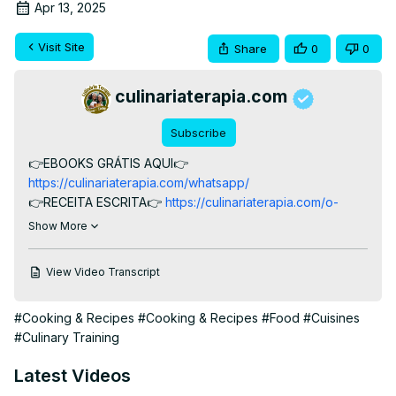
Apr 13, 2025
Visit Site
Share
0
0
culinariaterapia.com
Subscribe
👉EBOOKS GRÁTIS AQUI👉
https://culinariaterapia.com/whatsapp/
👉RECEITA ESCRITA👉
 https://culinariaterapia.com/o-
miojo-do-whindersson-nunes/
Show More
Receita de Macarrão miojo cremoso com milho e bastante 
queijo mozarela preparado a pedido da celebridade 
View Video Transcript
Whindersson Nunes

TORTA FRIA DE ATUM:
 https://youtu.be/AkSZSU84Pok
#Cooking & Recipes
#Cooking & Recipes
#Food
#Cuisines
#miojo #DineZinha #CulinariaTerapia #macarraocremoso
#Culinary Training
Latest Videos