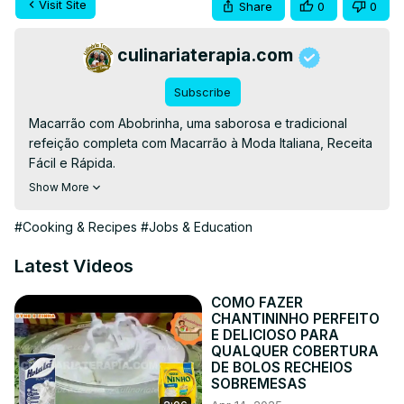
Visit Site
Share
0
0
culinariaterapia.com
Subscribe
Macarrão com Abobrinha, uma saborosa e tradicional 
refeição completa com Macarrão à Moda Italiana, Receita 
Fácil e Rápida.

👉RECEITA ESCRITA👉
Show More
https://culinariaterapia.com/macarrao-com-abobrinha-a-
moda-italiana/
#Cooking & Recipes
#Jobs & Education
#receitas #receitafacies #receita
Latest Videos
COMO FAZER
CHANTININHO PERFEITO
E DELICIOSO PARA
QUALQUER COBERTURA
DE BOLOS RECHEIOS
SOBREMESAS