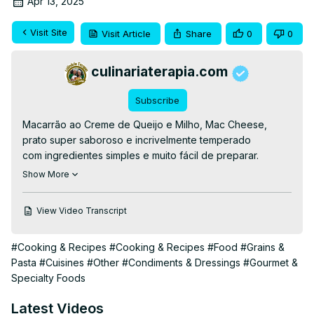
Apr 13, 2025
Visit Site
Visit Article
Share
0
0
culinariaterapia.com
Subscribe
Macarrão ao Creme de Queijo e Milho, Mac Cheese, 
prato super saboroso e incrivelmente temperado 
com ingredientes simples e muito fácil de preparar.

👉RECEITA ESCRITA👉
Show More
https://culinariaterapia.com/macarrao-cremoso-com-
queijo-e-milho/
View Video Transcript
#maccheese #macarraocremoso #cremedemilho
#Cooking & Recipes
#Cooking & Recipes
#Food
#Grains &
Pasta
#Cuisines
#Other
#Condiments & Dressings
#Gourmet &
Specialty Foods
Latest Videos