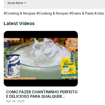
#bolonhesa #macarronada #macarrão #macarraofacil #molho
Show More
#Cooking & Recipes
#Cooking & Recipes
#Grains & Pasta
#Jobs 
Latest Videos
COMO FAZER CHANTININHO PERFEITO
E DELICIOSO PARA QUALQUER
COBERTURA DE BOLOS RECHEIOS
Apr 14, 2025