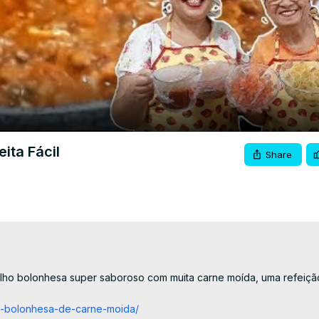
Video
ita Fácil
Share
lho bolonhesa super saboroso com muita carne moída, uma refeiçã
o-a-bolonhesa-de-carne-moida/