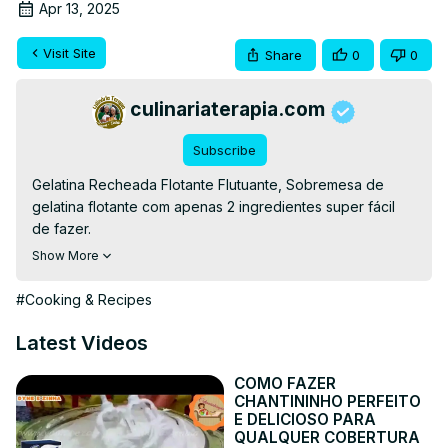
Apr 13, 2025
Visit Site
Share
0
0
culinariaterapia.com
Subscribe
Gelatina Recheada Flotante Flutuante, Sobremesa de 
gelatina flotante com apenas 2 ingredientes super fácil 
de fazer.

👉RECEITA ESCRITA👉
Show More
https://culinariaterapia.com/gelatina-flotante-recheada-
flutuante/
#Cooking & Recipes
#culinariaterapia #gelatina #gelatinarecheada
Latest Videos
COMO FAZER
CHANTININHO PERFEITO
E DELICIOSO PARA
QUALQUER COBERTURA