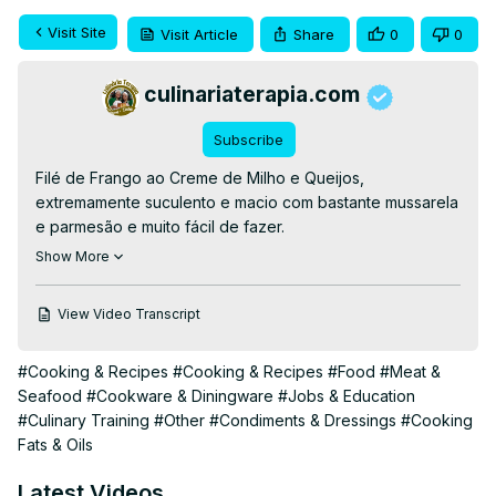
Visit Site
Visit Article
Share
0
0
culinariaterapia.com
Subscribe
Filé de Frango ao Creme de Milho e Queijos, 
extremamente suculento e macio com bastante mussarela 
e parmesão e muito fácil de fazer.

👉RECEITA ESCRITA👉
Show More
https://culinariaterapia.com/frango-ao-creme-de-milho-e-
queijos/
View Video Transcript
#Cooking & Recipes
#Cooking & Recipes
#Food
#Meat &
Seafood
#Cookware & Diningware
#Jobs & Education
#Culinary Training
#Other
#Condiments & Dressings
#Cooking
Fats & Oils
Latest Videos