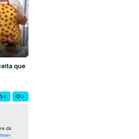
eita que
0
0
re dá 
llman-