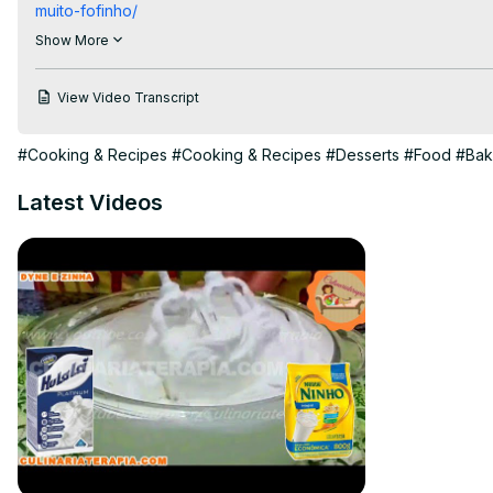
muito-fofinho/
#receita #bolo #bolodechocolate
Show More
View Video Transcript
#Cooking & Recipes
#Cooking & Recipes
#Desserts
#Food
#Bak
Latest Videos