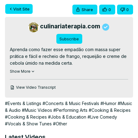
Visit Site
Share
0
0
culinariaterapia.com
Subscribe
Aprenda como fazer esse empadão com massa super 
prática e fácil e recheio de frango, requeijão e creme de 
cebola úmido na medida certa.

👉VEJA A RECEITA👉
Show More
https://culinariaterapia.com/empadao-de-frango-super-
facil-e-pratico-com-catupiry-e-creme-de-cebola/
View Video Transcript
👉EBOOKS GRÁTIS AQUI
👉
https://culinariaterapia.com/whatsapp/
#Events & Listings
#Concerts & Music Festivals
#Humor
#Music
#empadãodefrango #empadaodefrango #empadão 
& Audio
#Music Videos
#Performing Arts
#Cooking & Recipes
#receitas #culinaria
#Cooking & Recipes
#Jobs & Education
#Live Comedy
#Vocals & Show Tunes
#Other
Latest Videos