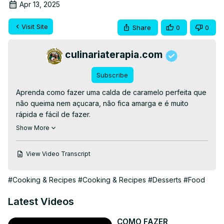
Apr 13, 2025
Visit Site
Share
0
0
culinariaterapia.com
Subscribe
Aprenda como fazer uma calda de caramelo perfeita que 
não queima nem açucara, não fica amarga e é muito 
rápida e fácil de fazer.

👉RECEITA ESCRITA👉
 https://culinariaterapia.com/o-
Show More
incrivel-pudim-de-tapioca-e-o-segredo-da-calda-de-
caramelo-perfeita-e-dourada/
View Video Transcript
👉EBOOKS GRÁTIS AQUI
👉
https://culinariaterapia.com/whatsapp/
#Cooking & Recipes
#Cooking & Recipes
#Desserts
#Food
#caramelo #pudim #sobremesa
Latest Videos
COMO FAZER