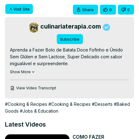
Visit Site
Share
0
0
culinariaterapia.com
Subscribe
Aprenda a Fazer Bolo de Batata Doce Fofinho e Úmido 
Sem Glúten e Sem Lactose, Super Delicado com sabor 
inigualável e surpreendente.

👉RECEITA ESCRITA👉
 https://culinariaterapia.com/bolo-
Show More
de-batata-doce-fofinho-e-umido-sem-gluten-e-sem-
lactose/
View Video Transcript
#semgluten #semlactose #bolodebatatadoce #receitas 
#bolosemlactose #bolosemgluten #bolosemleite
#Cooking & Recipes
#Cooking & Recipes
#Desserts
#Baked
Goods
#Jobs & Education
Latest Videos
COMO FAZER