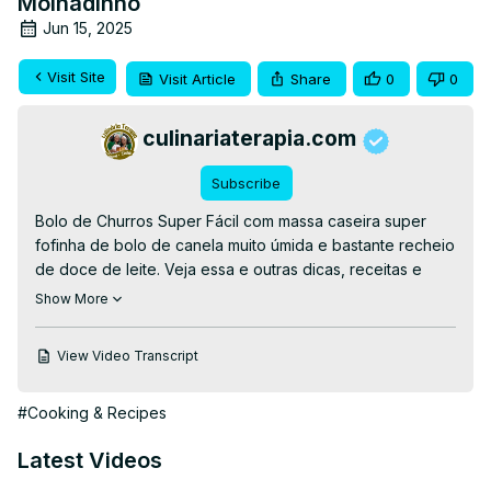
Molhadinho
Jun 15, 2025
Visit Site
Visit Article
Share
0
0
culinariaterapia.com
Subscribe
Bolo de Churros Super Fácil com massa caseira super 
fofinha de bolo de canela muito úmida e bastante recheio 
de doce de leite. Veja essa e outras dicas, receitas e 
cursos grátis no site: 👉RECEITA COMPLETA👉
Show More
https://culinariaterapia.com/bolo-de-churros-super-facil/
View Video Transcript
#Cooking & Recipes
Latest Videos