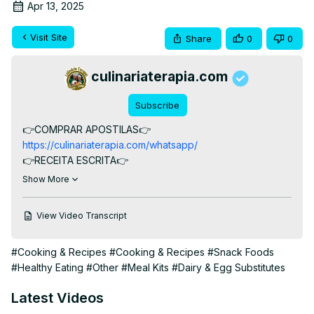
Apr 13, 2025
Visit Site
Share
0
0
culinariaterapia.com
Subscribe
👉COMPRAR APOSTILAS👉
https://culinariaterapia.com/whatsapp/
👉RECEITA ESCRITA👉 
https://culinariaterapia.com/bolacha-salgada-nutritiva-e-
Show More
economica/
👉NOVO SORTEIO DE PRÊMIOS👉
View Video Transcript
https://culinariaterapia.com/sorteios/
Como fazer Bolacha Salgada Nutritiva e Econômica, 
#Cooking & Recipes
#Cooking & Recipes
#Snack Foods
caseira sem ovos e sem lactose super deliciosa e muito 
#Healthy Eating
#Other
#Meal Kits
#Dairy & Egg Substitutes
fácil de fazer.

#semovos #semlactose #bolachacaseira 
Latest Videos
#bolachacaseira #bolacha #bolachas #biscoito 