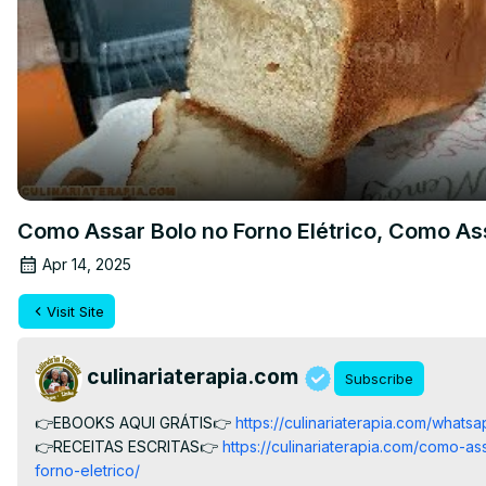
Como Assar Bolo no Forno Elétrico, Como Ass
Apr 14, 2025
Visit Site
culinariaterapia.com
Subscribe
👉EBOOKS AQUI GRÁTIS👉
 https://culinariaterapia.com/whatsa
👉RECEITAS ESCRITAS👉
 https://culinariaterapia.com/como-
forno-eletrico/