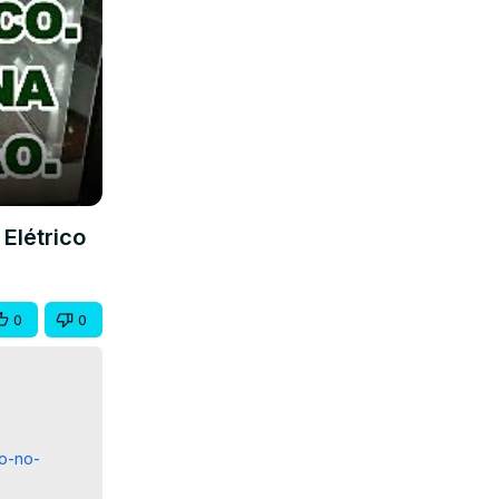
Elétrico
0
0
ao-no-