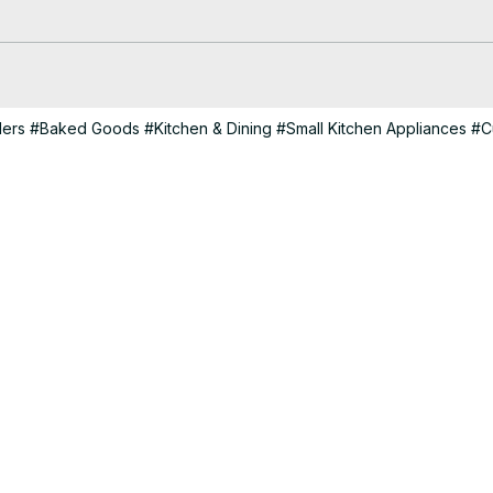
 no Forno Elétrico, Como Assar Bolo na Boca do Fogão, Pão no Forn
lers
#Baked Goods
#Kitchen & Dining
#Small Kitchen Appliances
#C