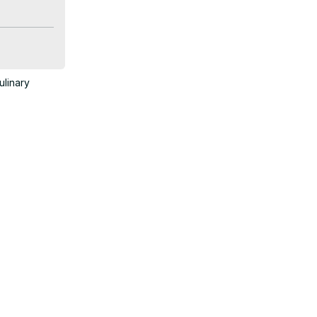
o Elétrico 
ulinary