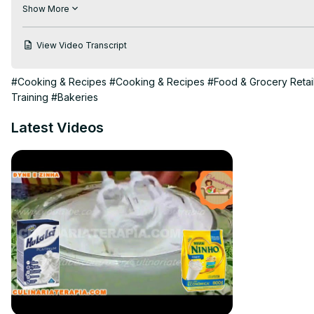
Aprenda de modo muito fácil e descomplicado Como Assar Bolo
Show More
explicado nos mínimos detalhes para o seu Sucesso Total.

#fornoeletrico #bolo #fogão #pãocaseiro
View Video Transcript
#Cooking & Recipes
#Cooking & Recipes
#Food & Grocery Retai
Training
#Bakeries
Latest Videos