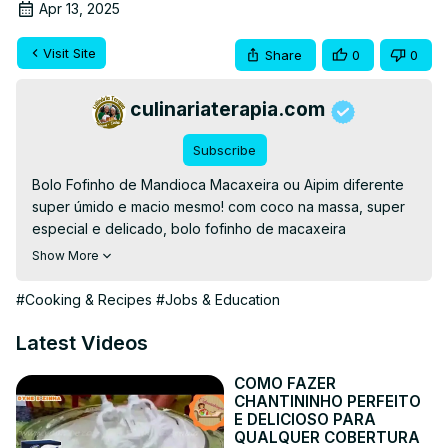
Apr 13, 2025
Visit Site
Share
0
0
culinariaterapia.com
Subscribe
Bolo Fofinho de Mandioca Macaxeira ou Aipim diferente 
super úmido e macio mesmo! com coco na massa, super 
especial e delicado, bolo fofinho de macaxeira

👉Compartilha, Curta e Comenta para Fortalecer Nossa 
Show More
Amizade Amores!

👉SEJA MEMBRO! 👉
#Cooking & Recipes
#Jobs & Education
https://www.youtube.com/channel/UCMPYAcYb1xphednO9uZrN
👉APOSTILAS COMPLETAS
👉
Latest Videos
https://culinariaterapia.com/category/apostila-digital/
👉APOIE DYNE E ZINHA👉
 https://pag.ae/7_5M5yEYR
COMO FAZER
CHANTININHO PERFEITO
👉APOIE DYNE E ZINHA CHAVE PIX 👉 
E DELICIOSO PARA
dyneezinha@gmail.com (Ariadne)

QUALQUER COBERTURA